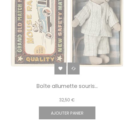


Boîte allumette souris...
32,50 €
AJOUTER PANIER