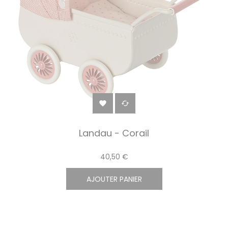


Landau - Corail
40,50 €
AJOUTER PANIER