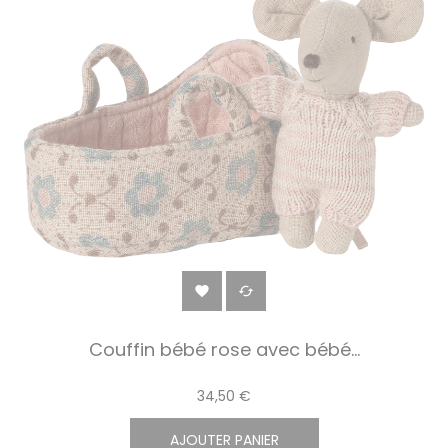


Couffin bébé rose avec bébé...
34,50 €
AJOUTER PANIER