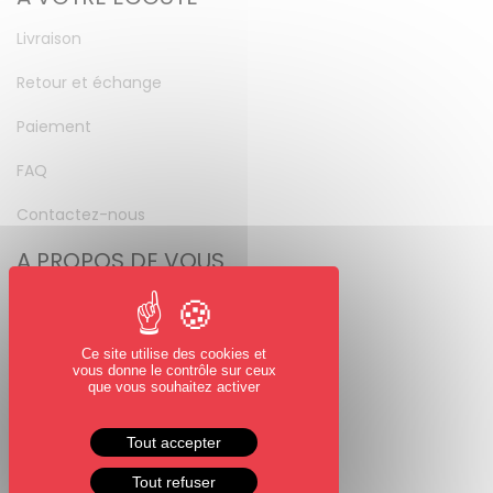
Livraison
Retour et échange
Paiement
FAQ
Contactez-nous
A PROPOS DE VOUS
Mon compte
Mot de passe perdu
Ce site utilise des cookies et
vous donne le contrôle sur ceux
NOUS SUIVRE
que vous souhaitez activer
Facebook
Tout accepter
Instagram
Tout refuser