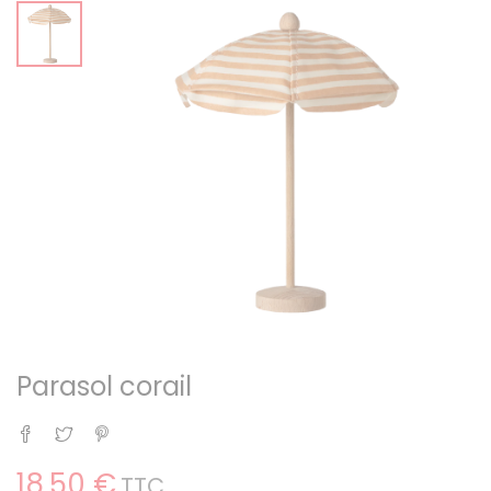
Parasol corail
Partager
Tweet
Pinterest
18,50 €
TTC