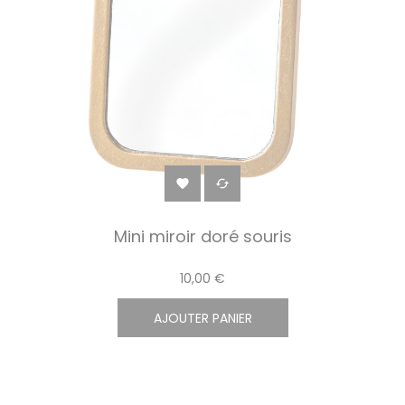


Mini miroir doré souris
10,00 €
AJOUTER PANIER