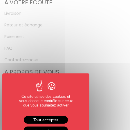
A VOTRE ÉCOUTE
Livraison
Retour et échange
Paiement
FAQ
Contactez-nous
A PROPOS DE VOUS
Mon compte
Mot de passe perdu
Ce site utilise des cookies et
vous donne le contrôle sur ceux
NOUS SUIVRE
que vous souhaitez activer
Facebook
Tout accepter
Instagram