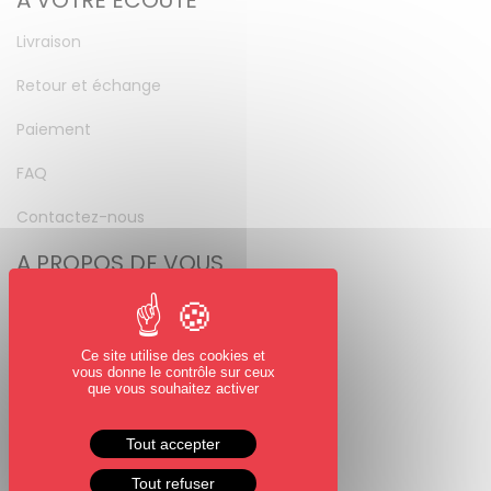
A VOTRE ÉCOUTE
Livraison
Retour et échange
Paiement
FAQ
Contactez-nous
A PROPOS DE VOUS
Mon compte
Mot de passe perdu
Ce site utilise des cookies et
vous donne le contrôle sur ceux
NOUS SUIVRE
que vous souhaitez activer
Facebook
Tout accepter
Instagram
Tout refuser