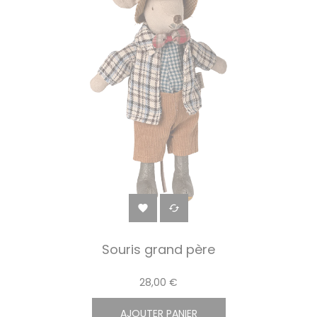


Souris grand père
28,00 €
AJOUTER PANIER