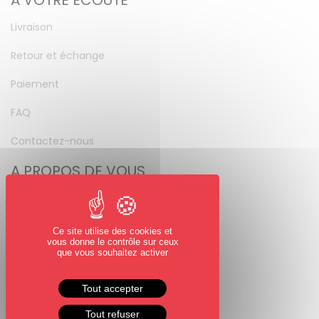
A VOTRE ÉCOUTE
Livraison
Retour et échange
Paiement
FAQ
Contactez-nous
A PROPOS DE VOUS
Mon compte
Mot de passe perdu
Ce site utilise des cookies et
vous donne le contrôle sur ceux
NOUS SUIVRE
que vous souhaitez activer
Facebook
Tout accepter
Instagram
Tout refuser