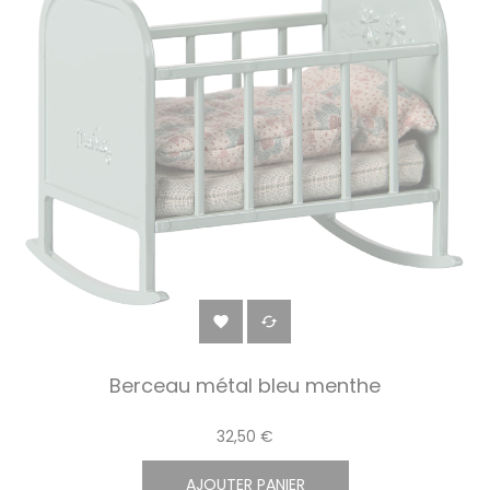


Berceau métal bleu menthe
32,50 €
AJOUTER PANIER