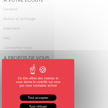
A VOTRE ÉCOUTE
Livraison
Retour et échange
Paiement
FAQ
Contactez-nous
A PROPOS DE VOUS
Mon compte
Mot de passe perdu
Ce site utilise des cookies et
vous donne le contrôle sur ceux
NOUS SUIVRE
que vous souhaitez activer
Facebook
Tout accepter
Instagram
Tout refuser