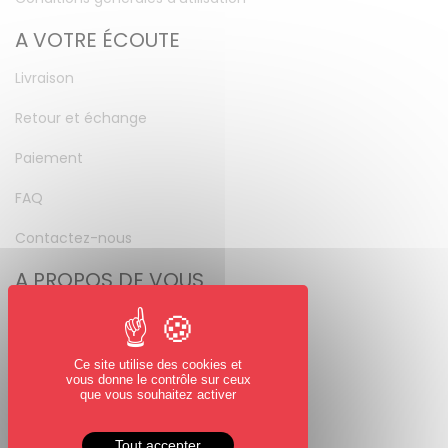
A VOTRE ÉCOUTE
Livraison
Retour et échange
Paiement
FAQ
Contactez-nous
A PROPOS DE VOUS
Mon compte
Mot de passe perdu
Ce site utilise des cookies et
vous donne le contrôle sur ceux
NOUS SUIVRE
que vous souhaitez activer
Facebook
Tout accepter