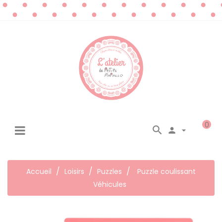
0




☰
Basculer
la
navigation
Accueil
Loisirs
Puzzles
Puzzle coulissant
Véhicules