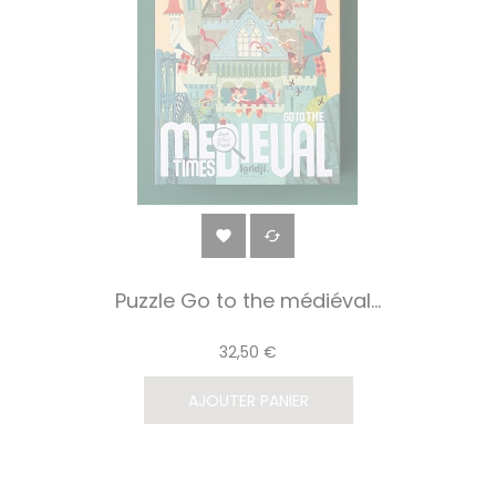


Puzzle Go to the médiéval...
32,50 €
AJOUTER PANIER