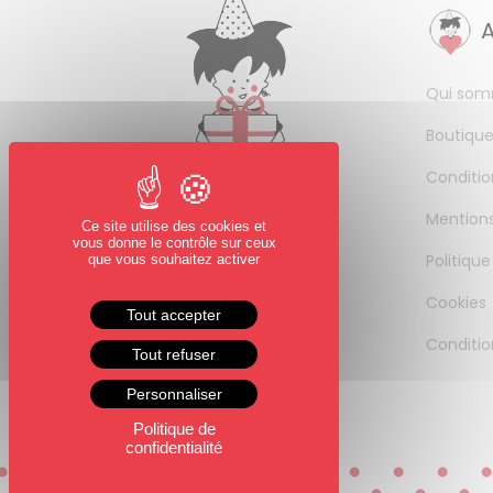
Qui som
Boutique
Conditio
Mentions
Ce site utilise des cookies et
vous donne le contrôle sur ceux
Politique
que vous souhaitez activer
Cookies
Tout accepter
Conditio
Tout refuser
Personnaliser
Politique de
confidentialité
0