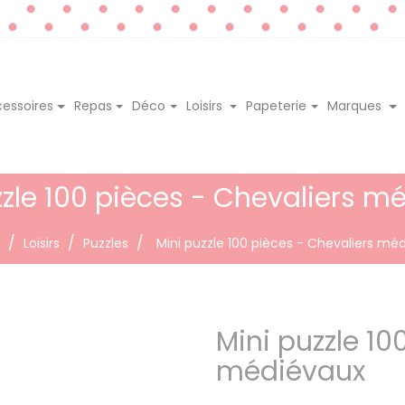
essoires
Repas
Déco
Loisirs
Papeterie
Marques
zzle 100 pièces - Chevaliers m
Loisirs
Puzzles
Mini puzzle 100 pièces - Chevaliers mé
Mini puzzle 10
médiévaux