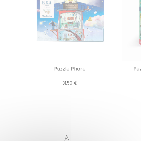
Puzzle Phare
Puz
31,50 €