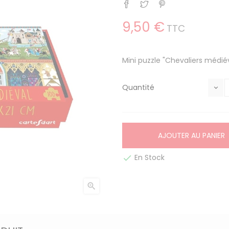
Partager
Tweet
Pinterest
9,50 €
TTC
Mini puzzle "Chevaliers médi
Quantité
AJOUTER AU PANIER
En Stock

