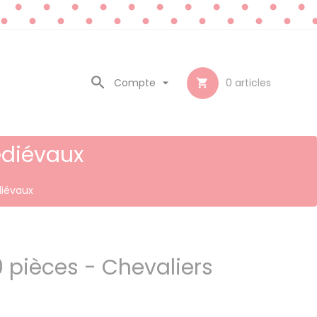

Compte

0
articles

édiévaux
diévaux
0 pièces - Chevaliers