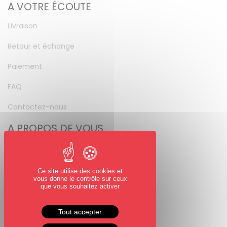
A VOTRE ÉCOUTE
Livraison
Retour et échange
Paiement
FAQ
Contactez-nous
A PROPOS DE VOUS
Mon compte
Mot de passe perdu
Ce site utilise des cookies et
vous donne le contrôle sur ceux
NOUS SUIVRE
que vous souhaitez activer
Facebook
Tout accepter