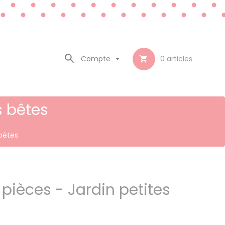

Compte

0
articles

s bêtes
 bêtes
 pièces - Jardin petites