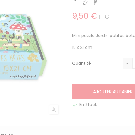
Partager
Tweet
Pinterest
9,50 €
TTC
Mini puzzle Jardin petites bê
15 x 21 cm
Quantité
AJOUTER AU PANIER
En Stock

