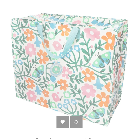
‹
›

