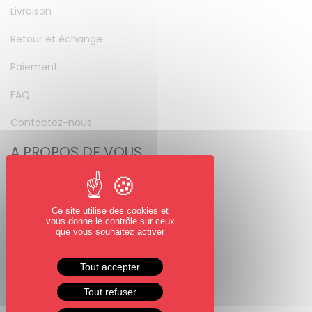
Livraison
Retour et échange
Paiement
FAQ
Contactez-nous
A PROPOS DE VOUS
Mon compte
Mot de passe perdu
Ce site utilise des cookies et
vous donne le contrôle sur ceux
NOUS SUIVRE
que vous souhaitez activer
Facebook
Tout accepter
Instagram
Tout refuser