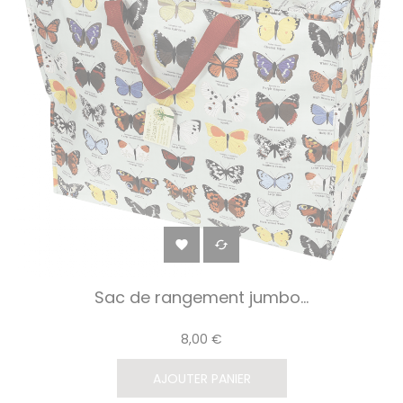


Sac de rangement jumbo...
8,00 €
AJOUTER PANIER