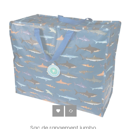
‹
›


Sac de rangement jumbo...