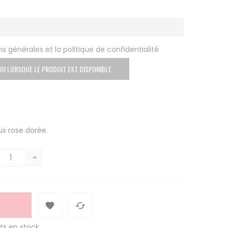
s générales et la politique de confidentialité
OI LORSQUE LE PRODUIT EST DISPONIBLE
ux rose dorée.


ts en stock.