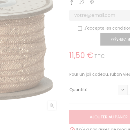
Partager
Tweet
Pinterest
J'accepte les condition
PRÉVENEZ-M
11,50 €
TTC
Pour un joli cadeau, ruban vie
Quantité

AJOUTER AU PANIER
Il n'y a pas assez de produi
