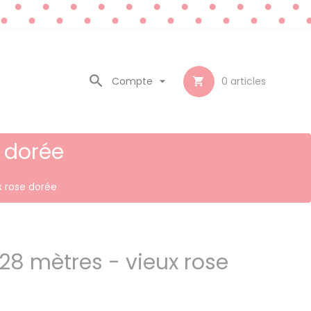

Compte

0
articles

 dorée
x rose dorée
28 mètres - vieux rose