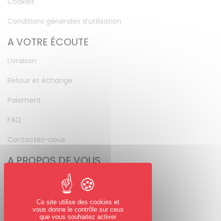
Cookies
Conditions générales d’utilisation
A VOTRE ÉCOUTE
Livraison
Retour et échange
Paiement
FAQ
Contactez-nous
A PROPOS DE VOUS
Mon compte
Mot de passe perdu
Ce site utilise des cookies et
vous donne le contrôle sur ceux
NOUS SUIVRE
que vous souhaitez activer