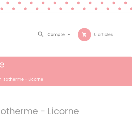

Compte

0
articles

e
h Isotherme - Licorne
sotherme - Licorne