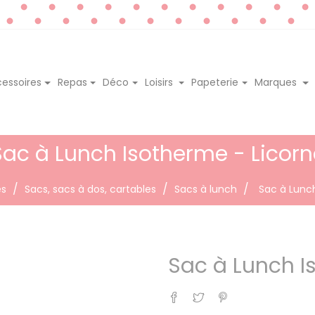
essoires
Repas
Déco
Loisirs
Papeterie
Marques
Sac à Lunch Isotherme - Licorn
es
Sacs, sacs à dos, cartables
Sacs à lunch
Sac à Lunc
Sac à Lunch I
Partager
Tweet
Pinterest