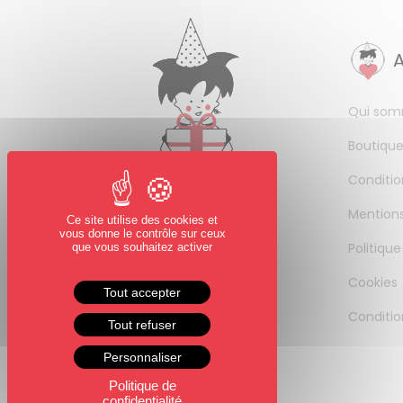
Qui som
Boutique
Conditio
Mentions
Ce site utilise des cookies et
vous donne le contrôle sur ceux
Politique
que vous souhaitez activer
Cookies
Tout accepter
Conditio
Tout refuser
Personnaliser
Politique de
confidentialité