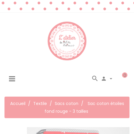
0




☰
Basculer
la
navigation
Accueil
Textile
Sacs coton
Sac coton étoiles
fond rouge - 3 tailles