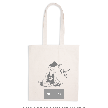
‹
›

