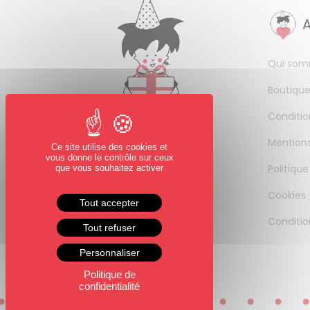
Qui som
Boutique
Conditio
Mentions
Ce site utilise des cookies et
vous donne le contrôle sur ceux
Politique
que vous souhaitez activer
Cookies
Tout accepter
Conditio
Tout refuser
Personnaliser
Politique de
confidentialité
0