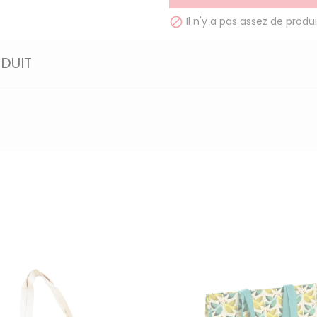
Il n'y a pas assez de produi

ODUIT