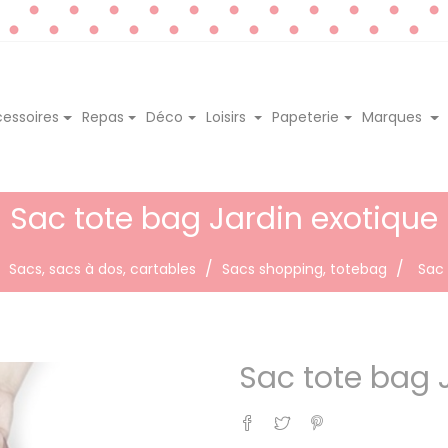
essoires
Repas
Déco
Loisirs
Papeterie
Marques
Sac tote bag Jardin exotique
Sacs, sacs à dos, cartables
Sacs shopping, totebag
Sac 
Sac tote bag 
Partager
Tweet
Pinterest