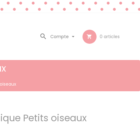

Compte

0
articles

ux
 oiseaux
tique Petits oiseaux