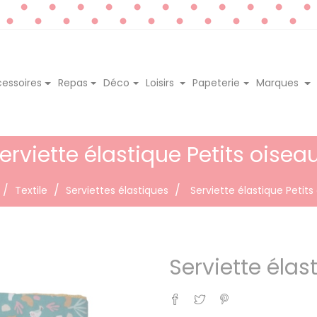
essoires
Repas
Déco
Loisirs
Papeterie
Marques
erviette élastique Petits oisea
Textile
Serviettes élastiques
Serviette élastique Petits
Serviette élas
Partager
Tweet
Pinterest