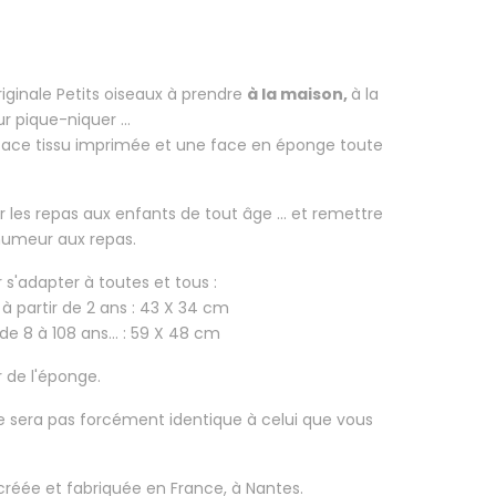
riginale Petits oiseaux à prendre
à la maison,
à la
ur pique-niquer ...
face tissu imprimée et une face en éponge toute
r les repas aux enfants
de tout âge ... et remettre
 humeur aux repas.
ur s'adapter à toutes et tous :
 à partir de 2 ans : 43 X 34 cm
de 8 à 108 ans... : 59 X 48 cm
r de l'éponge.
 ne sera pas forcément identique à celui que vous
 créée et fabriquée en France, à Nantes.