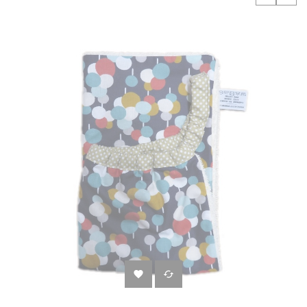
‹
›

