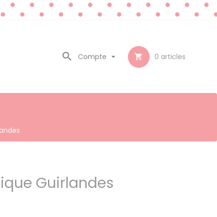

Compte

0
articles

landes
tique Guirlandes