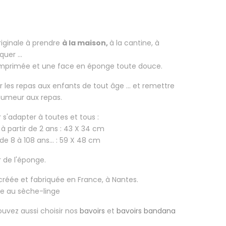
riginale à prendre
à la maison,
à la cantine, à
uer ...
imprimée et une face en éponge toute douce.
r les repas aux enfants
de tout âge ... et remettre
 humeur aux repas.
ur s'adapter à toutes et tous :
 à partir de 2 ans : 43 X 34 cm
de 8 à 108 ans... : 59 X 48 cm
r de l'éponge.
 créée et fabriquée en France, à Nantes.
se au sèche-linge
ouvez aussi choisir nos
bavoirs
et
bavoirs bandana