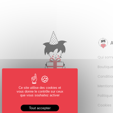
Qui som
Boutique
Conditio
Mentions
Ce site utilise des cookies et
vous donne le contrôle sur ceux
Politique
que vous souhaitez activer
Cookies
Tout accepter