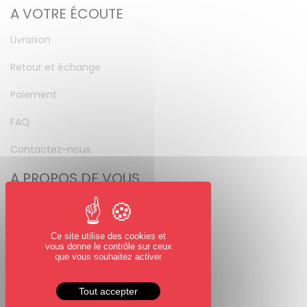
A VOTRE ÉCOUTE
Livraison
Retour et échange
Paiement
FAQ
Contactez-nous
A PROPOS DE VOUS
Mon compte
Mot de passe perdu
Ce site utilise des cookies et
vous donne le contrôle sur ceux
NOUS SUIVRE
que vous souhaitez activer
Facebook
Tout accepter