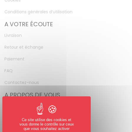
Cookies
Conditions générales d’utilisation
A VOTRE ÉCOUTE
Livraison
Retour et échange
Paiement
FAQ
Contactez-nous
A PROPOS DE VOUS
Mon compte
Mot de passe perdu
Ce site utilise des cookies et
vous donne le contrôle sur ceux
NOUS SUIVRE
que vous souhaitez activer