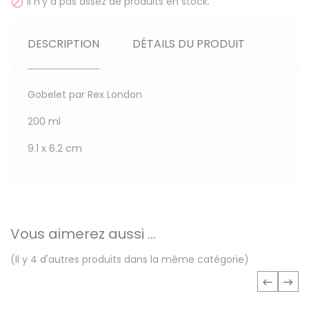
Il n'y a pas assez de produits en stock.

DESCRIPTION
DÉTAILS DU PRODUIT
Gobelet par Rex London
200 ml
9.1 x 6.2 cm
Vous aimerez aussi ...
(Il y 4 d'autres produits dans la même catégorie)
‹
›