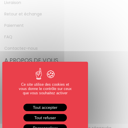
Livraison
Retour et échange
Paiement
FAQ
Contactez-nous
A PROPOS DE VOUS
Mon compte
Mot de passe perdu
Ce site utilise des cookies et
vous donne le contrôle sur ceux
NOUS SUIVRE
que vous souhaitez activer
Facebook
Tout accepter
Instagram
Tout refuser