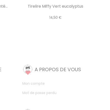
té...
Tirelire Miffy Vert eucalyptus
14,50 €
E
A PROPOS DE VOUS
Mon compte
Mot de passe perdu