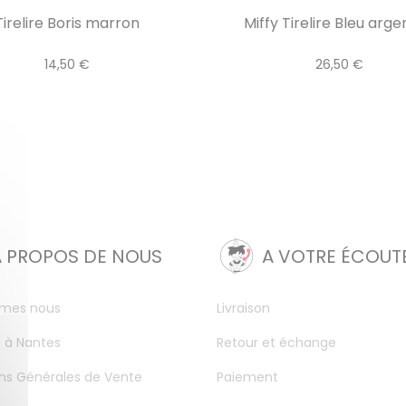
Tirelire Boris marron
Miffy Tirelire Bleu argen
14,50 €
26,50 €
A PROPOS DE NOUS
A VOTRE ÉCOUT
mes nous
Livraison
 à Nantes
Retour et échange
ns Générales de Vente
Paiement