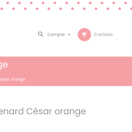

Compte

0
articles

ge
 César orange
e renard César orange