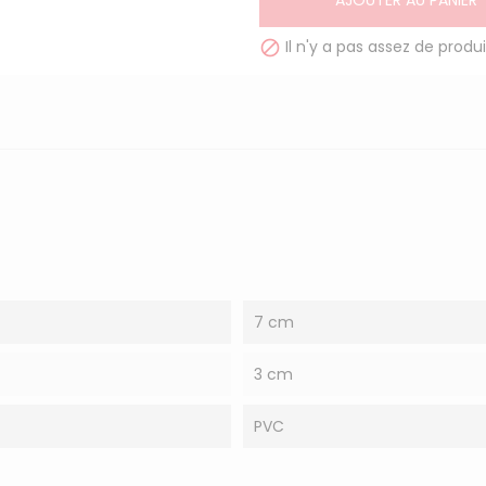
AJOUTER AU PANIER
Il n'y a pas assez de produi

7 cm
3 cm
PVC