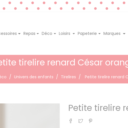
essoires
Repas
Déco
Loisirs
Papeterie
Marques
etite tirelire renard César oran
éco
Univers des enfants
Tirelires
Petite tirelire renard
Petite tirelir
Partager
Tweet
Pinterest