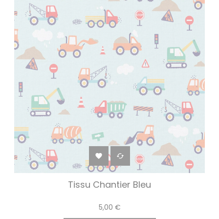


Tissu Chantier Bleu
5,00 €