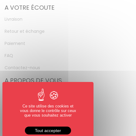
A VOTRE ÉCOUTE
Livraison
Retour et échange
Paiement
FAQ
Contactez-nous
A PROPOS DE VOUS
Mon compte
Mot de passe perdu
Ce site utilise des cookies et
vous donne le contrôle sur ceux
NOUS SUIVRE
que vous souhaitez activer
Facebook
Tout accepter