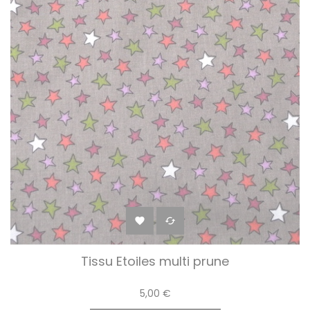


Tissu Etoiles multi prune
5,00 €