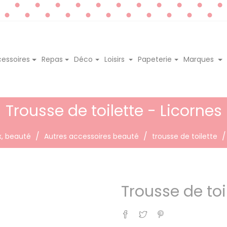
essoires
Repas
Déco
Loisirs
Papeterie
Marques
Trousse de toilette - Licornes
x, beauté
Autres accessoires beauté
trousse de toilette
Trousse de toi
Partager
Tweet
Pinterest