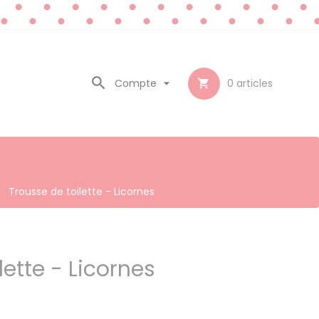

Compte

0
articles

Trousse de toilette - Licornes
lette - Licornes