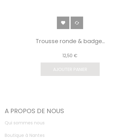


Trousse ronde & badge...
12,50 €
AJOUTER PANIER
A PROPOS DE NOUS
Qui sommes nous
Boutique à Nantes