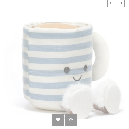
‹
›

