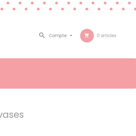

Compte

0
articles

 vases