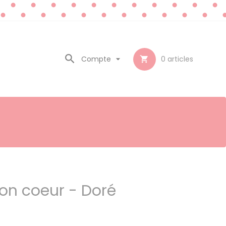

Compte

0
articles

lon coeur - Doré