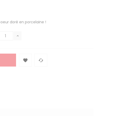
 coeur doré en porcelaine !

