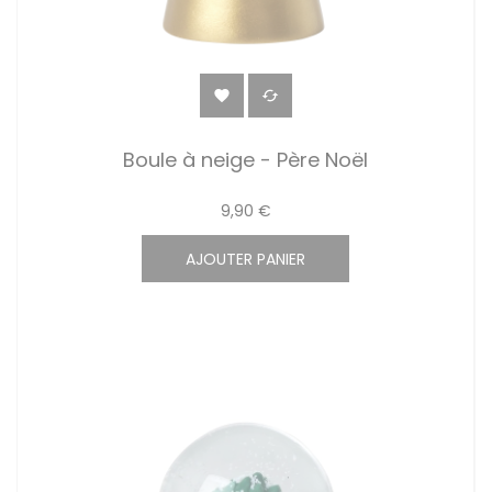


Boule à neige - Père Noël
9,90 €
AJOUTER PANIER