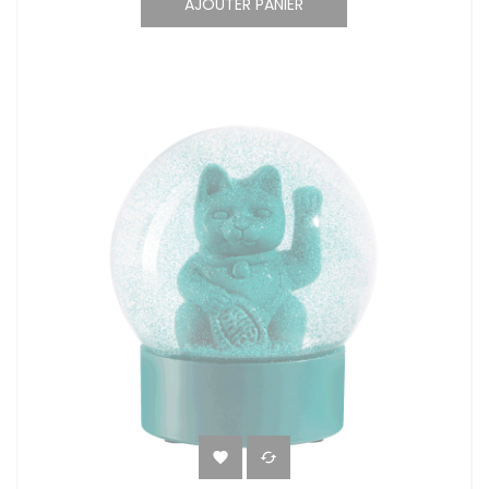
AJOUTER PANIER

