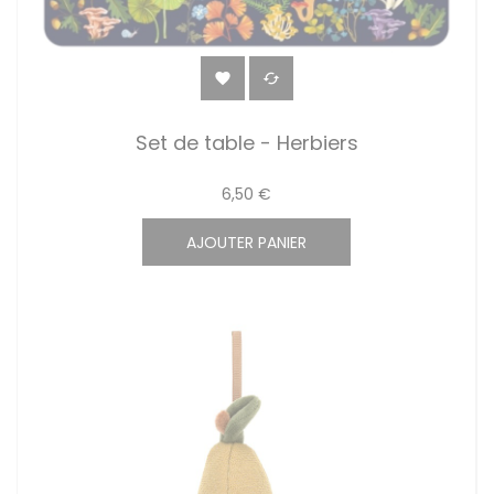


Set de table - Herbiers
6,50 €
AJOUTER PANIER