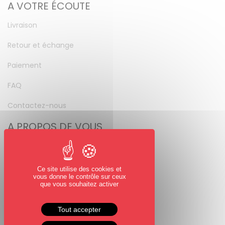
A VOTRE ÉCOUTE
Livraison
Retour et échange
Paiement
FAQ
Contactez-nous
A PROPOS DE VOUS
Mon compte
Mot de passe perdu
Ce site utilise des cookies et
vous donne le contrôle sur ceux
NOUS SUIVRE
que vous souhaitez activer
Facebook
Tout accepter