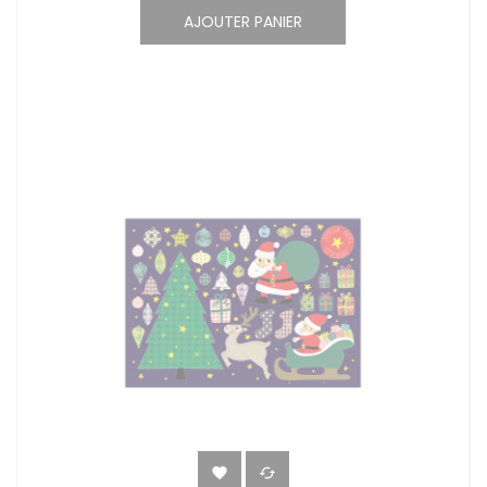
AJOUTER PANIER

