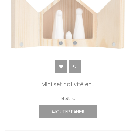


Mini set nativité en...
14,95 €
AJOUTER PANIER