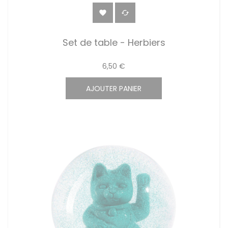


Set de table - Herbiers
6,50 €
AJOUTER PANIER