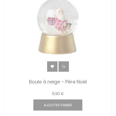


Boule à neige - Père Noël
9,90 €
AJOUTER PANIER