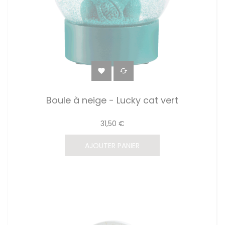


Boule à neige - Lucky cat vert
31,50 €
AJOUTER PANIER