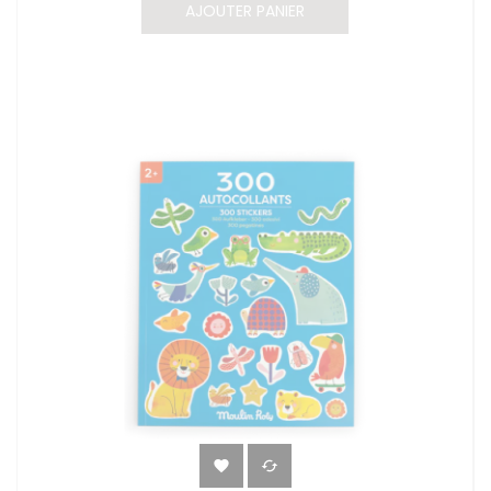
AJOUTER PANIER

