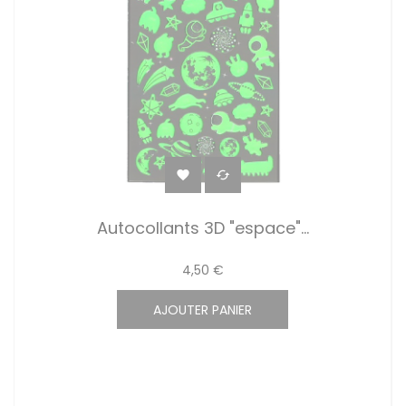


Autocollants 3D "espace"...
4,50 €
AJOUTER PANIER