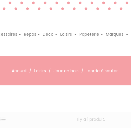
essoires
Repas
Déco
Loisirs
Papeterie
Marques
Accueil
Loisirs
Jeux en bois
corde à sauter
Il y a 1 produit.