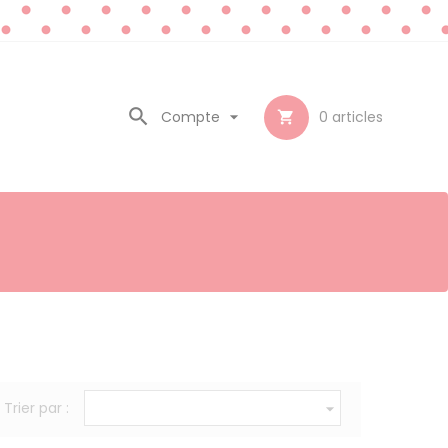

Compte

0
articles

Trier par :
