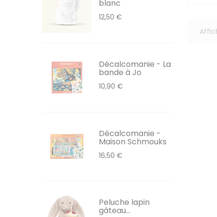
blanc
12,50 €
Affic
Décalcomanie - La
bande à Jo
10,90 €
Décalcomanie -
Maison Schmouks
16,50 €
Peluche lapin
gâteau...