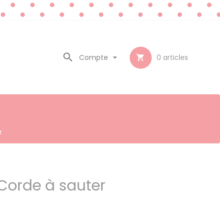

Compte

0
articles

r
 Corde à sauter