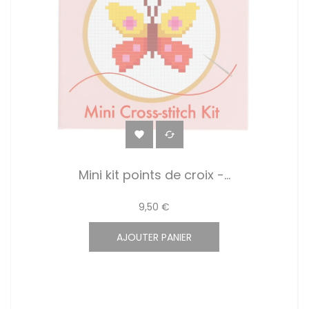


Mini kit points de croix -...
9,50 €
AJOUTER PANIER