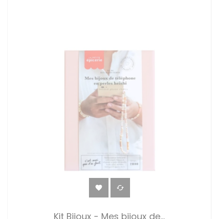


Kit Bijoux - Mes bijoux de...