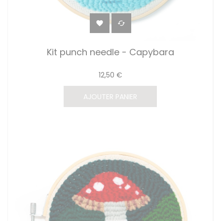


Kit punch needle - Capybara
12,50 €
AJOUTER PANIER