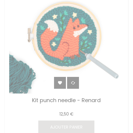


Kit punch needle - Renard
12,50 €
AJOUTER PANIER