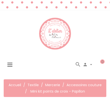
0




☰
Basculer
la
navigation
Accueil
Textile
Mercerie
Accessoires couture
Mini kit points de croix - Papillon