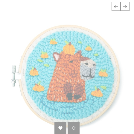
‹
›

