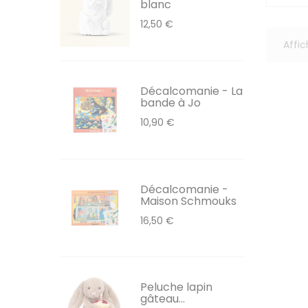
blanc
12,50 €
Affic
Décalcomanie - La
bande à Jo
10,90 €
Décalcomanie -
Maison Schmouks
16,50 €
Peluche lapin
gâteau...