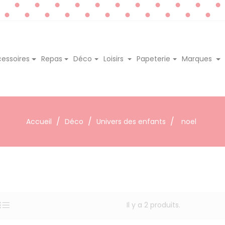
essoires
Repas
Déco
Loisirs
Papeterie
Marques
Accueil
Déco
Univers des enfants
noel
Il y a 2 produits.