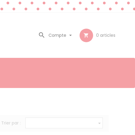

Compte

0
articles

Trier par :
