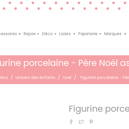
essoires
Repas
Déco
Loisirs
Papeterie
Marques
urine porcelaine - Père Noël a
Déco
Univers des enfants
noel
Figurine porcelaine - Pèr
Figurine porce
Partager
Tweet
Pinterest