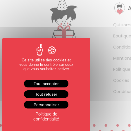
Qui som
Boutique
Conditio
Mentions
Ce site utilise des cookies et
vous donne le contrôle sur ceux
Politique
que vous souhaitez activer
Cookies
Tout accepter
Conditio
Tout refuser
Personnaliser
Politique de
confidentialité
0