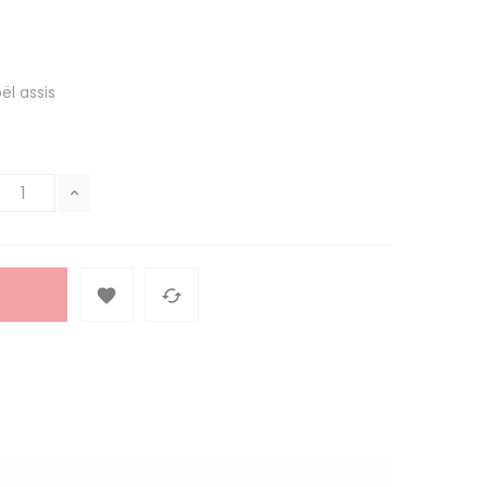
ël assis

