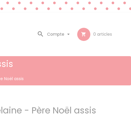

Compte

0
articles

ssis
e Noël assis
laine - Père Noël assis