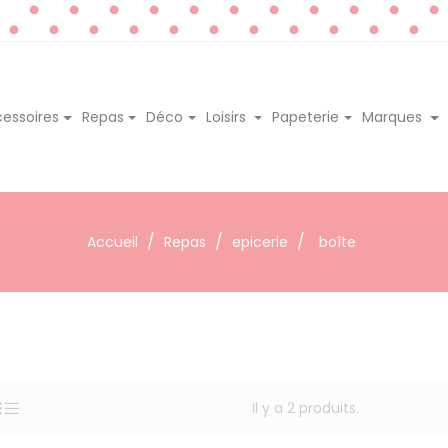
essoires
Repas
Déco
Loisirs
Papeterie
Marques
Accueil
Repas
epicerie
boîte
Il y a 2 produits.