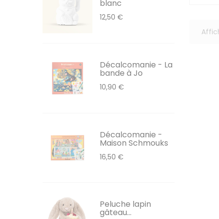
blanc
12,50 €
Affic
Décalcomanie - La
bande à Jo
10,90 €
Décalcomanie -
Maison Schmouks
16,50 €
Peluche lapin
gâteau...