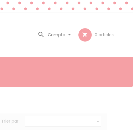

Compte

0
articles

Trier par :
