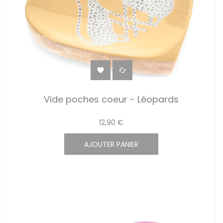


Vide poches coeur - Léopards
12,90 €
AJOUTER PANIER