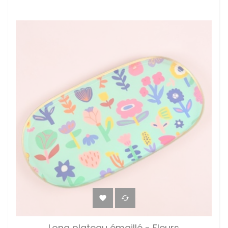


Long plateau émaillé - Fleurs