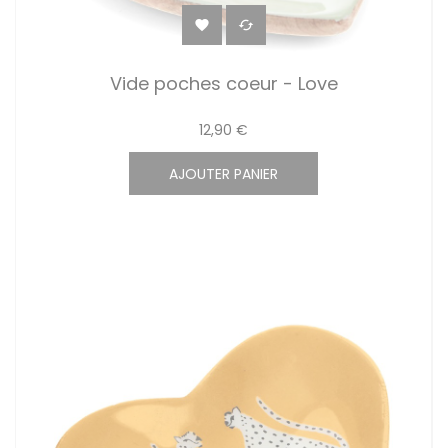


Vide poches coeur - Love
12,90 €
AJOUTER PANIER