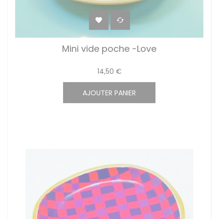


Mini vide poche -Love
14,50 €
AJOUTER PANIER