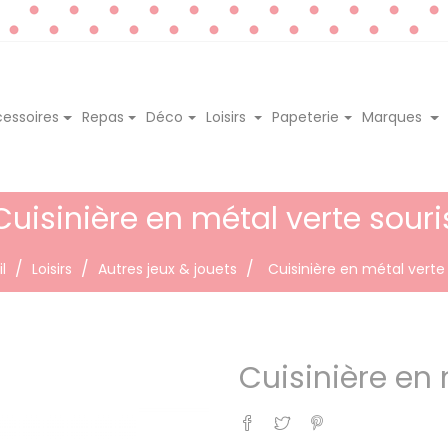
essoires
Repas
Déco
Loisirs
Papeterie
Marques
Cuisinière en métal verte souri
l
Loisirs
Autres jeux & jouets
Cuisinière en métal verte 
Cuisinière en 
Partager
Tweet
Pinterest