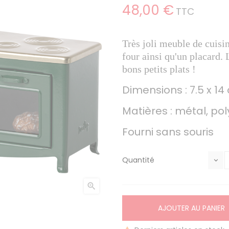
48,00 €
TTC
Très joli meuble de cuisi
four ainsi qu'un placard. 
bons petits plats !
Dimensions : 7.5 x 14
Matières : métal, pol
Fourni sans souris
Quantité

AJOUTER AU PANIER