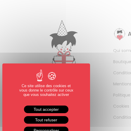
Qui som
Boutique
Conditio
Mentions
Ce site utilise des cookies et
vous donne le contrôle sur ceux
Politique
que vous souhaitez activer
Cookies
Tout accepter
Conditio
Tout refuser
Personnaliser