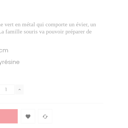
ne vert en métal qui comporte un évier, un
La famille souris va pouvoir préparer de
 cm
yrésine

