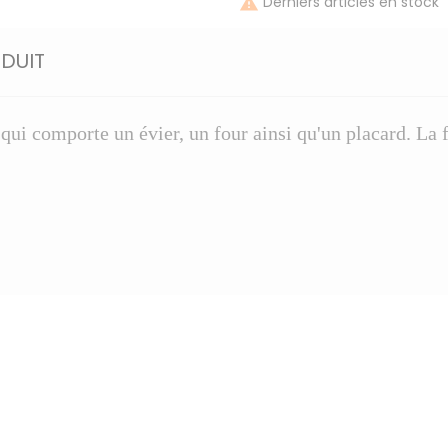
Derniers articles en stock

ODUIT
 qui comporte un évier, un four ainsi qu'un placard. La 