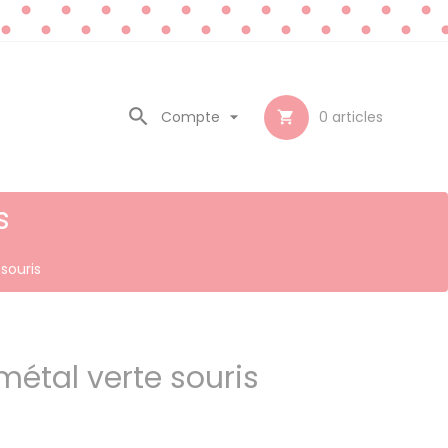

Compte

0
articles

s
souris
métal verte souris